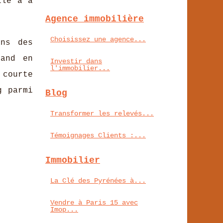
lle a à
Agence immobilière
Choisissez une agence...
ans des
uand en
Investir dans
l'immobilier...
 courte
g parmi
Blog
Transformer les relevés...
Témoignages Clients :...
Immobilier
La Clé des Pyrénées à...
Vendre à Paris 15 avec
Imop...