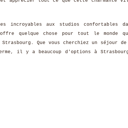
 et apprécier tout ce que cette charmante vi
!
es incroyables aux studios confortables d
 offre quelque chose pour tout le monde q
 Strasbourg. Que vous cherchiez un séjour de
erme, il y a beaucoup d'options à Strasbour