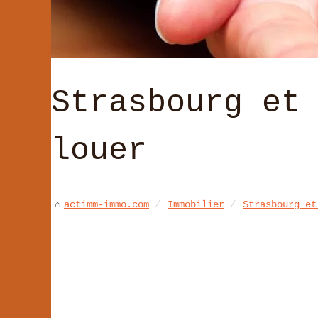
Strasbourg et
louer
actimm-immo.com
Immobilier
Strasbourg et