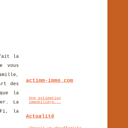
fait la
e vous
amille,
actimm-immo.com
art des
 que la
Une estimation
mer. La
immobilière...
Fi, la
Actualité