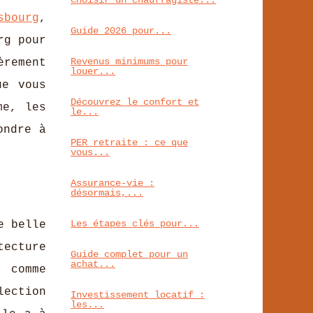
Choisir un chauffagiste...
sbourg
,
Guide 2026 pour...
rg pour
Revenus minimums pour
èrement
louer...
ue vous
Découvrez le confort et
me, les
le...
ondre à
PER retraite : ce que
vous...
Assurance-vie :
désormais,...
Les étapes clés pour...
e belle
tecture
Guide complet pour un
achat...
g comme
ection
Investissement locatif :
les...