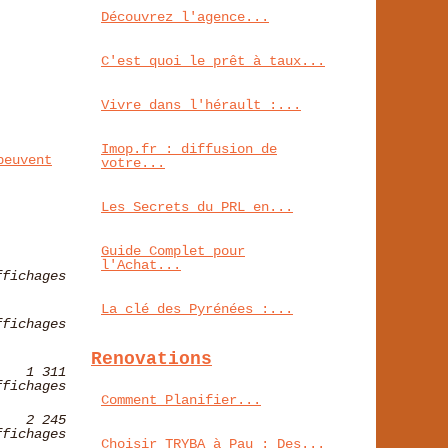
Découvrez l'agence...
C'est quoi le prêt à taux...
Vivre dans l'hérault :...
Imop.fr : diffusion de
peuvent
votre...
Les Secrets du PRL en...
Guide Complet pour
l'Achat...
ffichages
La clé des Pyrénées :...
ffichages
Renovations
1 311
ffichages
Comment Planifier...
2 245
ffichages
Choisir TRYBA à Pau : Des...