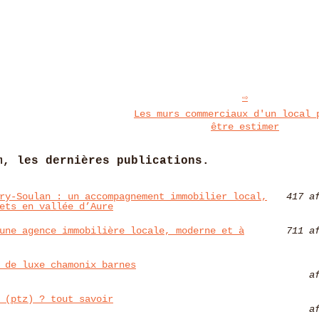
Les murs commerciaux d'un local 
être estimer
m, les dernières publications.
ry‑Soulan : un accompagnement immobilier local,
417 a
ets en vallée d’Aure
une agence immobilière locale, moderne et à
711 a
 de luxe chamonix barnes
a
 (ptz) ? tout savoir
a