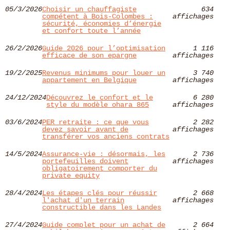
05/3/2026
Choisir un chauffagiste
634
compétent à Bois‑Colombes :
affichages
sécurité, économies d’énergie
et confort toute l’année
26/2/2026
Guide 2026 pour l’optimisation
1 116
efficace de son epargne
affichages
19/2/2025
Revenus minimums pour louer un
3 740
appartement en Belgique
affichages
24/12/2024
Découvrez le confort et le
6 280
style du modèle ohara 865
affichages
03/6/2024
PER retraite : ce que vous
2 282
devez savoir avant de
affichages
transférer vos anciens contrats
14/5/2024
Assurance-vie : désormais, les
2 736
portefeuilles doivent
affichages
obligatoirement comporter du
private equity
28/4/2024
Les étapes clés pour réussir
2 668
l'achat d'un terrain
affichages
constructible dans les Landes
27/4/2024
Guide complet pour un achat de
2 664