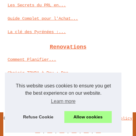
Les Secrets du PRL en...
Guide Complet pour l'Achat...
La clé des Pyrénées :...
Renovations
Comment Planifier...
Choisir TRYBA à Pau : Des...
This website uses cookies to ensure you get
Les matériaux écologiques...
the best experience on our website.
Accessoires d'aromathérapie...
Learn more
Refuse Cookie
Allow cookies
© 2026
Actimm-immo.com
Schéma site web
Cookies Policy
RSS
de
|
en
|
es
|
fr
|
it
|
nl