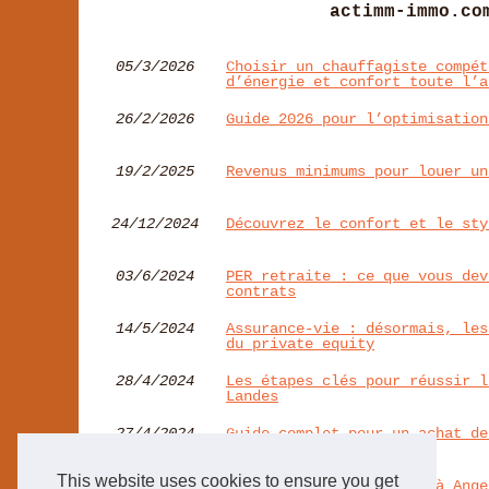
actimm-immo.co
05/3/2026
Choisir un chauffagiste compét
d’énergie et confort toute l’a
26/2/2026
Guide 2026 pour l’optimisation
19/2/2025
Revenus minimums pour louer un
24/12/2024
Découvrez le confort et le sty
03/6/2024
PER retraite : ce que vous dev
contrats
14/5/2024
Assurance-vie : désormais, les
du private equity
28/4/2024
Les étapes clés pour réussir l
Landes
27/4/2024
Guide complet pour un achat de
This website uses cookies to ensure you get
24/2/2024
Faire rénover sa maison à Ange