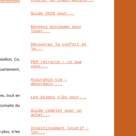
Choisir un chauffagiste...
e rendement
Guide 2026 pour...
Revenus minimums pour
louer...
Découvrez le confort et
le...
isition. Ce,
PER retraite : ce que
vous...
ppartement,
Assurance-vie :
désormais,...
res, tout en
Les étapes clés pour...
t compte du
Guide complet pour un
achat...
Investissement locatif :
plus, si les
les...