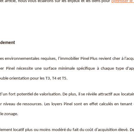
et article, nous vous éclairons sur les enjeux et les défis pour
optimiser l
rendement
 environnementales requises, l’immobilier Pinel Plus revient cher à l’acqu
er Pinel nécessite une surface minimale spécifique à chaque type d'a
uble orientation pour les T3, T4 et T5.
un fort potentiel de valorisation. De plus, il se révèle attractif aux locatai
ur niveau de ressources. Les loyers Pinel sont en effet calculés en tenan
 le zonage.
ndement locatif plus ou moins modéré du fait du coût d’acquisition élevé. De 