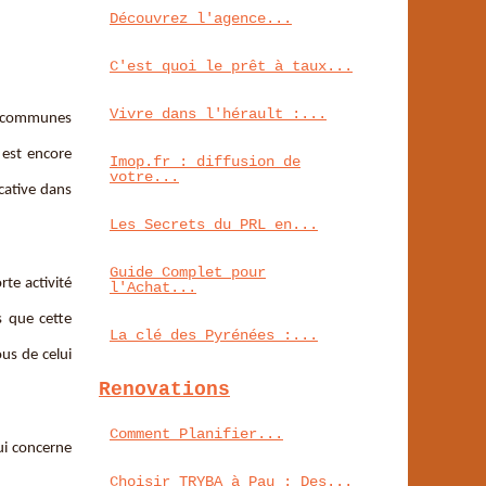
Découvrez l'agence...
C'est quoi le prêt à taux...
Vivre dans l'hérault :...
es communes
 est encore
Imop.fr : diffusion de
votre...
cative dans
Les Secrets du PRL en...
Guide Complet pour
rte activité
l'Achat...
s que cette
La clé des Pyrénées :...
us de celui
Renovations
Comment Planifier...
ui concerne
Choisir TRYBA à Pau : Des...