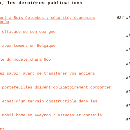
m, les dernières publications.
ent à Bois‑Colombes : sécurité, économies
624 a
nnée
 efficace de son epargne
a
 appartement en Belgique
a
le du modèle ohara 865
a
ez savoir avant de transférer vos anciens
a
 portefeuilles doivent obligatoirement comporter
a
'achat d'un terrain constructible dans les
a
 mobil home en Aveyron : Astuces et conseils
a
rs