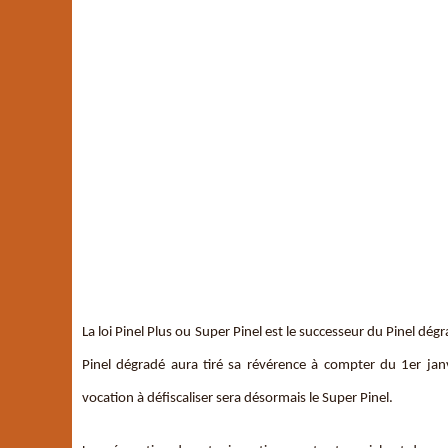
La loi Pinel Plus ou Super Pinel est le successeur du Pinel dé
Pinel dégradé aura tiré sa révérence à compter du 1er janvi
vocation à défiscaliser sera désormais le Super Pinel.