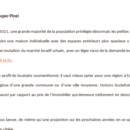
 Super Pinel
021, une grande majorité de la population privilégie désormais les petit
truire une maison individuelle avec des espaces extérieurs plus spacieux y
mutation du marché locatif urbain, avec un léger recul de la demande lo
A et B1
.
 le profil de locataire susmentionné, il vaut mieux opter pour une région à fo
’agisse d’une grande commune ou d’une ville moyenne. Notons toutefoi
t aussi par rapport au prix de l’immobilier qui demeure nettement en desso
ous lancer, de même qu’une projection sur les prochaines années en ce q
n ciblée.