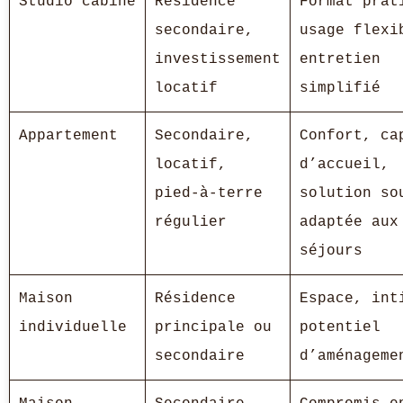
Studio cabine
Résidence
Format prat
secondaire,
usage flexi
investissement
entretien
locatif
simplifié
Appartement
Secondaire,
Confort, ca
locatif,
d’accueil,
pied‑à‑terre
solution so
régulier
adaptée aux
séjours
Maison
Résidence
Espace, int
individuelle
principale ou
potentiel
secondaire
d’aménageme