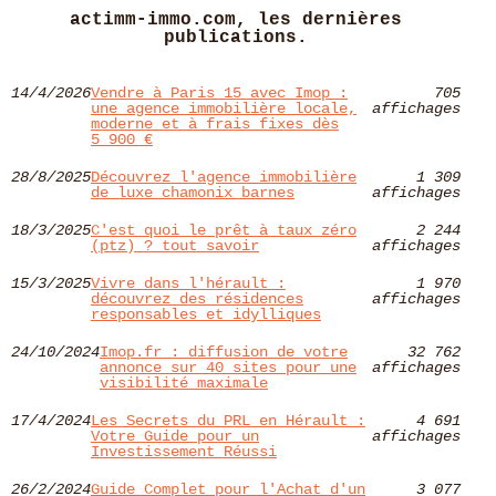
actimm-immo.com, les dernières
publications.
14/4/2026
Vendre à Paris 15 avec Imop :
705
une agence immobilière locale,
affichages
moderne et à frais fixes dès
5 900 €
28/8/2025
Découvrez l'agence immobilière
1 309
de luxe chamonix barnes
affichages
18/3/2025
C'est quoi le prêt à taux zéro
2 244
(ptz) ? tout savoir
affichages
15/3/2025
Vivre dans l'hérault :
1 970
découvrez des résidences
affichages
responsables et idylliques
24/10/2024
Imop.fr : diffusion de votre
32 762
annonce sur 40 sites pour une
affichages
visibilité maximale
17/4/2024
Les Secrets du PRL en Hérault :
4 691
Votre Guide pour un
affichages
Investissement Réussi
26/2/2024
Guide Complet pour l'Achat d'un
3 077