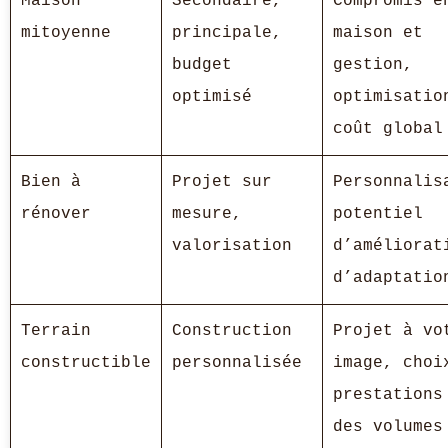
Maison
Secondaire,
Compromis e
mitoyenne
principale,
maison et
budget
gestion,
optimisé
optimisatio
coût global
Bien à
Projet sur
Personnalis
rénover
mesure,
potentiel
valorisation
d’améliorat
d’adaptatio
Terrain
Construction
Projet à vo
constructible
personnalisée
image, choi
prestations
des volumes